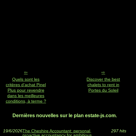
Quels sont les
Discover the best
critères d’achat Pinel
chalets to rent in
Plus pour revendre
Portes du Soleil
dans les meilleures
conditions, à terme ?
Dernières nouvelles sur le plan estate-js.com.
19/6/2026
The Cheshire Accountant: personal,
297 hits
proactive accountancy for ambitious