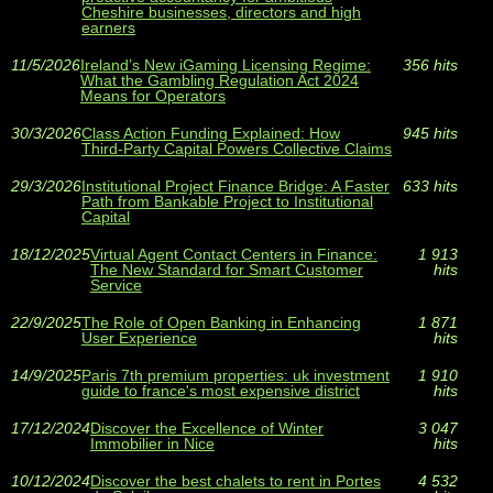
Cheshire businesses, directors and high
earners
11/5/2026
Ireland’s New iGaming Licensing Regime:
356 hits
What the Gambling Regulation Act 2024
Means for Operators
30/3/2026
Class Action Funding Explained: How
945 hits
Third‑Party Capital Powers Collective Claims
29/3/2026
Institutional Project Finance Bridge: A Faster
633 hits
Path from Bankable Project to Institutional
Capital
18/12/2025
Virtual Agent Contact Centers in Finance:
1 913
The New Standard for Smart Customer
hits
Service
22/9/2025
The Role of Open Banking in Enhancing
1 871
User Experience
hits
14/9/2025
Paris 7th premium properties: uk investment
1 910
guide to france's most expensive district
hits
17/12/2024
Discover the Excellence of Winter
3 047
Immobilier in Nice
hits
10/12/2024
Discover the best chalets to rent in Portes
4 532