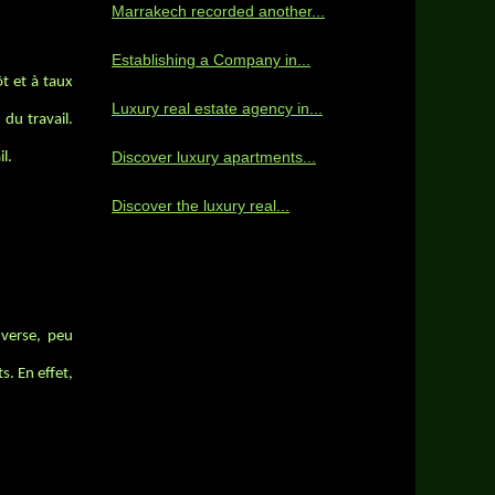
Marrakech recorded another...
Establishing a Company in...
ôt et à taux
Luxury real estate agency in...
du travail.
Discover luxury apartments...
l.
Discover the luxury real...
nverse, peu
s. En effet,