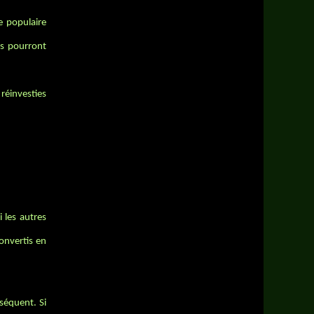
e populaire
rs pourront
réinvesties
 les autres
onvertis en
séquent. Si